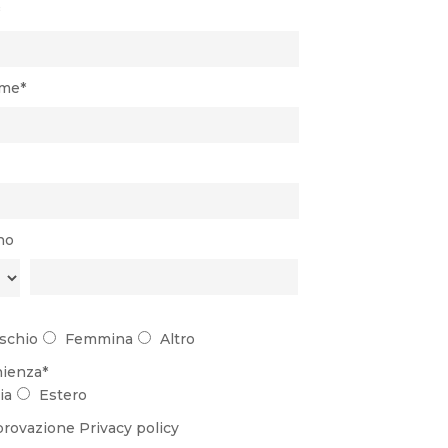
me*
no
schio
Femmina
Altro
ienza*
ia
Estero
rovazione
Privacy policy