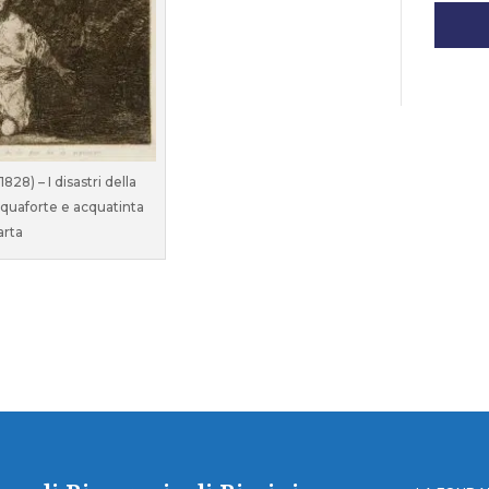
28) – I disastri della
cquaforte e acquatinta
arta