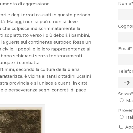
Nome*
trumento di aggressione.
rori e degli orrori causati in questo periodo
nità. Ma oggi non si può e non si deve
Cogno
ia che colpisce indiscriminatamente la
i soprattutto verso i più deboli, i bambini,
la guerra sul continente europeo fosse un
Email*
à civile, i popoli e le loro rappresentanze ai
 debbono schierarsi senza tentennamenti
vunque si combatta.
imini, secondo la cultura della piena
Telefo
atterizza, è vicina ai tanti cittadini ucraini
tra provincia e si unisce a quanti in città,
ne e perseveranza segni concreti di pace
Sesso*
Ma
Proven
Ital
App