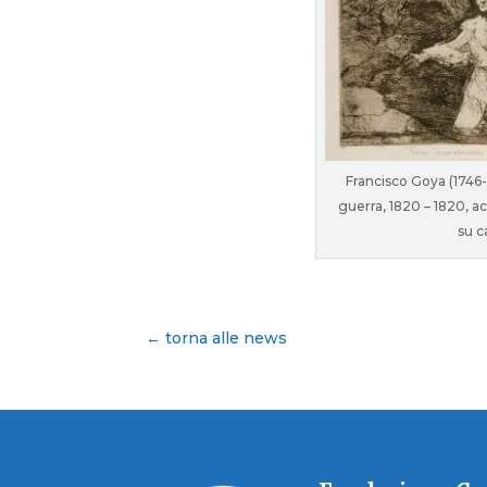
Francisco Goya (1746-18
guerra, 1820 – 1820, a
su c
← torna alle news