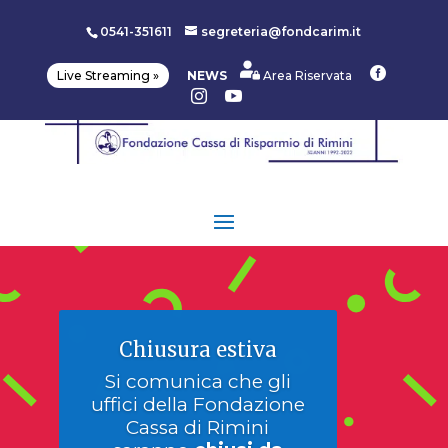
0541-351611
segreteria@fondcarim.it

Live Streaming »
NEWS
Area Riservata


Chiusura estiva
Si comunica che gli
uffici della Fondazione
Cassa di Rimini