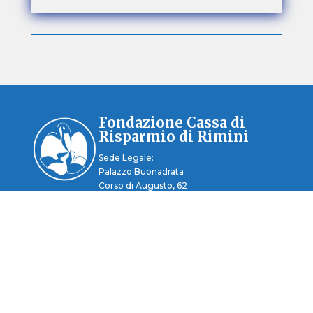
Fondazione Cassa di
Risparmio di Rimini
Sede Legale:
Palazzo Buonadrata
Corso di Augusto, 62
47921 Rimini (RN)
Telefono 0541-351611
E-mail:segreteria@fondcarim.it
PEC: fondcarim@legalmail.it
CF 91022030406
LA FONDAZIONE