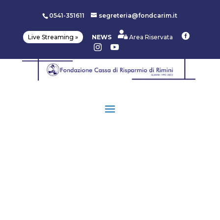
0541-351611
segreteria@fondcarim.it

Live Streaming »
NEWS
Area Riservata

