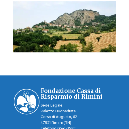
Fondazione Cassa di
Risparmio di Rimini
Sede Legale:
Palazzo Buonadrata
Corso di Augusto, 62
47921 Rimini (RN)
Telefono 0541-351611