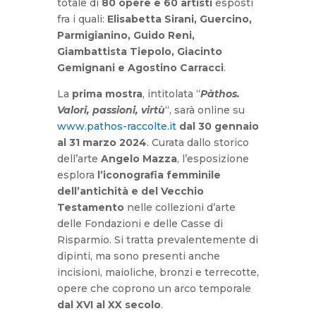
totale di
80 opere e 60 artisti
esposti
fra i quali:
Elisabetta Sirani, Guercino,
Parmigianino, Guido Reni,
Giambattista Tiepolo, Giacinto
Gemignani e Agostino Carracci
.
La
prima mostra
, intitolata “
Pàthos.
Valori, passioni, virtù
“, sarà online su
www.pathos-raccolte.it
dal 30 gennaio
al 31 marzo 2024
. Curata dallo storico
dell’arte
Angelo Mazza
, l’esposizione
esplora
l’iconografia femminile
dell’antichità e del Vecchio
Testamento
nelle collezioni d’arte
delle Fondazioni e delle Casse di
Risparmio. Si tratta prevalentemente di
dipinti, ma sono presenti anche
incisioni, maioliche, bronzi e terrecotte,
opere che coprono un arco temporale
dal XVI al XX secolo
.