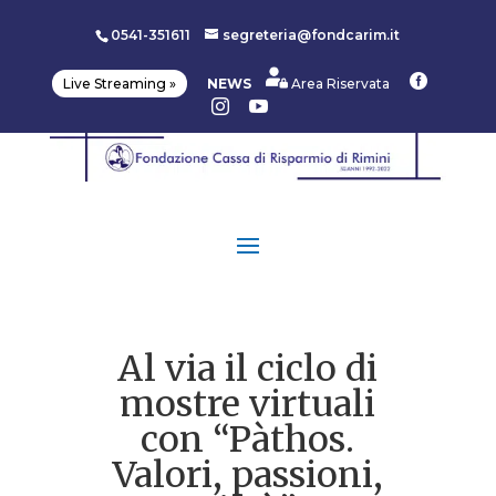
0541-351611
segreteria@fondcarim.it

Live Streaming »
NEWS
Area Riservata


Al via il ciclo di
mostre virtuali
con “Pàthos.
Valori, passioni,