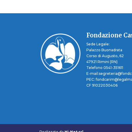
Fondazione Cas
Sede Legale:
Palazzo Buonadrata
Corso di Augusto, 62
47921 Rimini (RN)
Telefono 0541-351611
E-mail:segreteria@fondca
PEC: fondcarim@legalmai
CF 91022030406
Realizzato da
Hi-Net srl